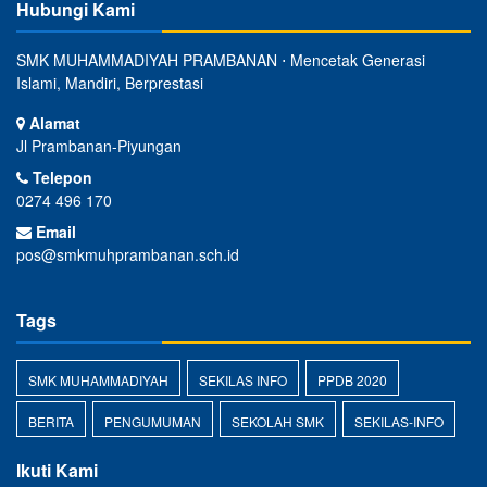
Hubungi Kami
SMK MUHAMMADIYAH PRAMBANAN ⋅ Mencetak Generasi
Islami, Mandiri, Berprestasi
Alamat
Jl Prambanan-Piyungan
Telepon
0274 496 170
Email
pos@smkmuhprambanan.sch.id
Tags
SMK MUHAMMADIYAH
SEKILAS INFO
PPDB 2020
BERITA
PENGUMUMAN
SEKOLAH SMK
SEKILAS-INFO
Ikuti Kami