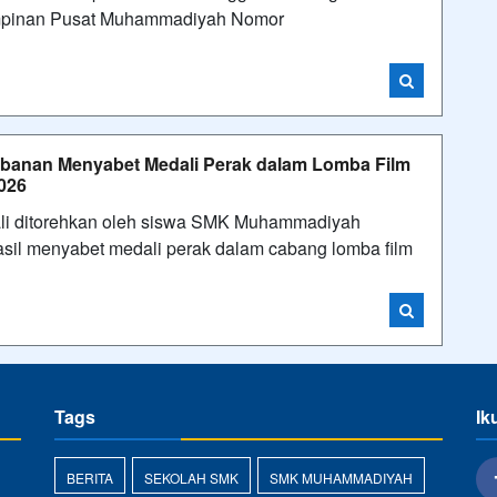
impinan Pusat Muhammadiyah Nomor
banan Menyabet Medali Perak dalam Lomba Film
026
li ditorehkan oleh siswa SMK Muhammadiyah
asil menyabet medali perak dalam cabang lomba film
Tags
Ik
BERITA
SEKOLAH SMK
SMK MUHAMMADIYAH