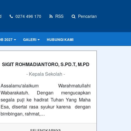
d
0274 496 170
RSS
Pencarian
B 2027
GALERI
HUBUNGI KAMI
SIGIT ROHMADIANTORO, S.PD.T, M.PD
- Kepala Sekolah -
Assalamu'alaikum Warahmatullahi
Wabarakatuh. Dengan mengucapkan
segala puji ke hadirat Tuhan Yang Maha
Esa, disertai rasa syukur karena dengan
bimbingan, rahmat,…
SELENGKAPNYA