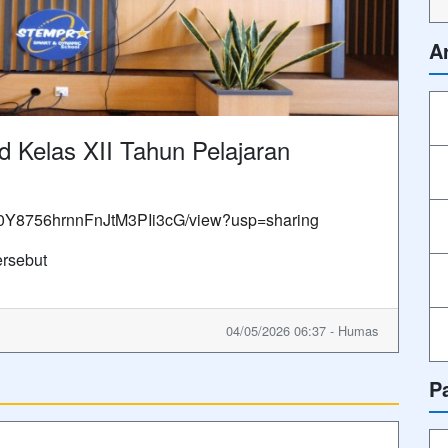
A
 Kelas XII Tahun Pelajaran
lH50Y8756hrnnFnJtM3PIi3cG/view?usp=sharing
rsebut
04/05/2026 06:37 - Humas
P