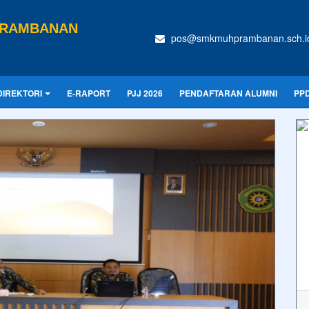
PRAMBANAN
pos@smkmuhprambanan.sch.i
DIREKTORI
E-RAPORT
PJJ 2026
PENDAFTARAN ALUMNI
PPD