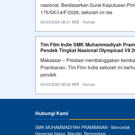
nasional. Berdasarkan Surat Keputusan P
175/SK/I.4/F/2026, sekolah ini res
05/03/2026 08:01 WIB - Humas
Tim Film Indie SMK Muhammadiyah Pram
Pendek Tingkat Nasional Olympicad VII 2
Makassar – Prestasi membanggakan kemba
Prambanan. Tim Film Indie sekolah ini berh
pendek
04/03/2026 08:56 WIB - Humas
Hubungi Kami
SMK MUHAMMADIYAH PRAMBANAN ⋅ Mencetak
Generasi Islami, Mandiri, Berprestasi