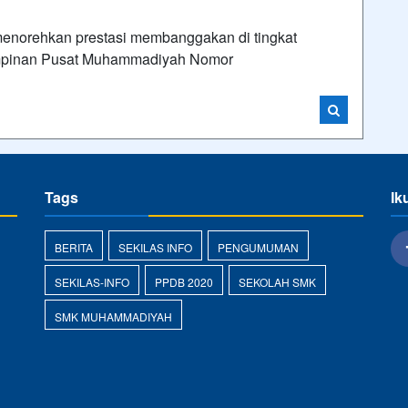
orehkan prestasi membanggakan di tingkat
impinan Pusat Muhammadiyah Nomor
Tags
Ik
BERITA
SEKILAS INFO
PENGUMUMAN
SEKILAS-INFO
PPDB 2020
SEKOLAH SMK
SMK MUHAMMADIYAH
d