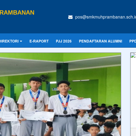
PRAMBANAN
pos@smkmuhprambanan.sch.i
DIREKTORI
E-RAPORT
PJJ 2026
PENDAFTARAN ALUMNI
PPD