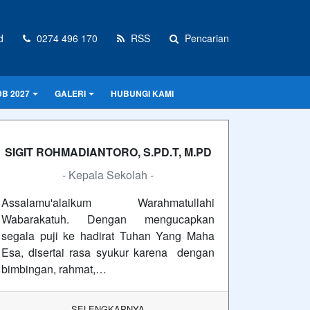
d
0274 496 170
RSS
Pencarian
B 2027
GALERI
HUBUNGI KAMI
SIGIT ROHMADIANTORO, S.PD.T, M.PD
- Kepala Sekolah -
Assalamu'alaikum Warahmatullahi
Wabarakatuh. Dengan mengucapkan
segala puji ke hadirat Tuhan Yang Maha
Esa, disertai rasa syukur karena dengan
bimbingan, rahmat,…
SELENGKAPNYA